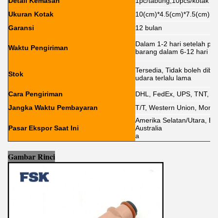
Detail Kemasan
1pc/tabung,10pcs/kotak
Ukuran Kotak
10(cm)*4.5(cm)*7.5(cm)
Garansi
12 bulan
Dalam 1-2 hari setelah p
Waktu Pengiriman
barang dalam 6-12 hari
Tersedia, Tidak boleh dibi
Stok
udara terlalu lama
Cara Pengiriman
DHL, FedEx, UPS, TNT, E
Jangka Waktu Pembayaran
T/T, Western Union, Money
Amerika Selatan/Utara, Ero
Pasar Ekspor Saat Ini
Australia
a
Gambar Rinci