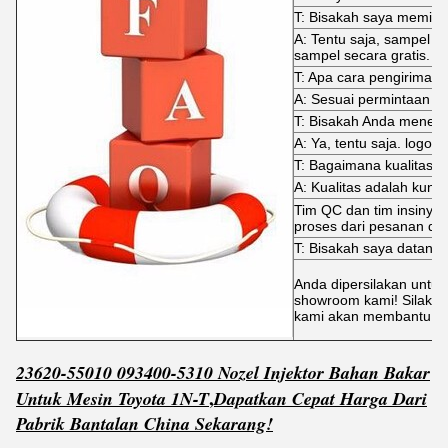
T: Bisakah saya memint
A: Tentu saja, sampel 
sampel secara gratis.
T: Apa cara pengiriman
A: Sesuai permintaan A
T: Bisakah Anda mene
A: Ya, tentu saja. logo j
T: Bagaimana kualitas di
A: Kualitas adalah kunci
Tim QC dan tim insinyur
proses dari pesanan dit
T: Bisakah saya datang
Anda dipersilakan untuk
showroom kami! Silakan
kami akan membantu An
23620-55010 093400-5310 Nozel Injektor Bahan Bakar
,
Untuk Mesin Toyota 1N-T
Dapatkan
C
e
pat Harga Dari
Pabrik Bantalan China Sekarang!