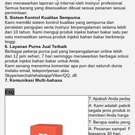
dan menawarkan laporan uji internal oleh insinyur profesional.
Semua barang yang disesuaikan dibuat sesuai pesanan sesuai
permintaan.
5. Sistem Kontrol Kualitas Sempurna
Kami memiliki sistem kontrol kualitas yang sempurna dan
peralatan pengujian serta insinyur berpengalaman selama lebih
dari 10 tahun. Kami menguji produk injeksi bahan bakar satu per
satu memastikan semua produk injeksi bahan bakar berkinerja
tinggi.
6. Layanan Purna Jual Terbaik
Berbagai pekerja purna jual yang berpengalaman online lebih
dari 12 jam sehari, 7 hari seminggu menawarkan berbagai solusi
produk injeksi bahan bakar untuk Anda.
Kami senang menerima komentar apa pun dari seluruh dunia
melalui email, telepon/pesan atau
Skype/wechat/whatsapp/Viber/QQ..dll.
7. Komunikasi Multi-bahasa
FAQ
T: Apakah Anda pedaga
A: Kami adalah pabrik 
segala jenis produk inj
memberi Anda harga terb
T: Berapa waktu pengir
A: Pesanan sampel: Pen
biasanya 30 hari.