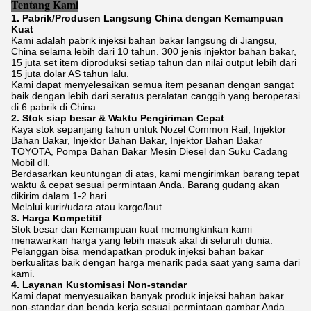
Tentang Kami
1. Pabrik/Produsen Langsung China dengan Kemampuan
Kuat
Kami adalah pabrik injeksi bahan bakar langsung di Jiangsu,
China selama lebih dari 10 tahun. 300 jenis injektor bahan bakar,
15 juta set item diproduksi setiap tahun dan nilai output lebih dari
15 juta dolar AS tahun lalu.
Kami dapat menyelesaikan semua item pesanan dengan sangat
baik dengan lebih dari seratus peralatan canggih yang beroperasi
di 6 pabrik di China.
2. Stok siap besar & Waktu Pengiriman Cepat
Kaya stok sepanjang tahun untuk Nozel Common Rail, Injektor
Bahan Bakar, Injektor Bahan Bakar, Injektor Bahan Bakar
TOYOTA, Pompa Bahan Bakar Mesin Diesel dan Suku Cadang
Mobil dll.
Berdasarkan keuntungan di atas, kami mengirimkan barang tepat
waktu & cepat sesuai permintaan Anda. Barang gudang akan
dikirim dalam 1-2 hari.
Melalui kurir/udara atau kargo/laut
3. Harga Kompetitif
Stok besar dan Kemampuan kuat memungkinkan kami
menawarkan harga yang lebih masuk akal di seluruh dunia.
Pelanggan bisa mendapatkan produk injeksi bahan bakar
berkualitas baik dengan harga menarik pada saat yang sama dari
kami.
4. Layanan Kustomisasi Non-standar
Kami dapat menyesuaikan banyak produk injeksi bahan bakar
non-standar dan benda kerja sesuai permintaan gambar Anda