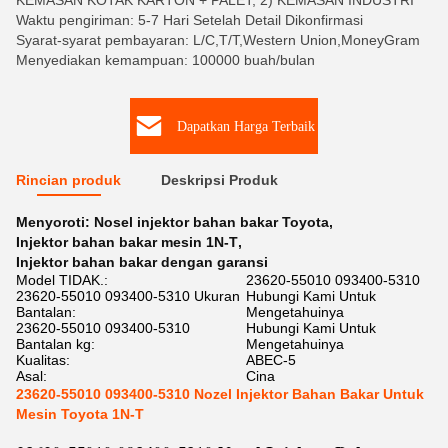
KEMASAN KOTAK KARTON + PALET, 2) KEMASAN INDUSTRI
Waktu pengiriman: 5-7 Hari Setelah Detail Dikonfirmasi
Syarat-syarat pembayaran: L/C,T/T,Western Union,MoneyGram
Menyediakan kemampuan: 100000 buah/bulan
Dapatkan Harga Terbaik
Rincian produk
Deskripsi Produk
Menyoroti:
Nosel injektor bahan bakar Toyota
,
Injektor bahan bakar mesin 1N-T
,
Injektor bahan bakar dengan garansi
Model TIDAK.:
23620-55010 093400-5310
23620-55010 093400-5310 Ukuran
Hubungi Kami Untuk
Bantalan:
Mengetahuinya
23620-55010 093400-5310
Hubungi Kami Untuk
Bantalan kg:
Mengetahuinya
Kualitas:
ABEC-5
Asal:
Cina
23620-55010 093400-5310 Nozel Injektor Bahan Bakar Untuk
Mesin Toyota 1N-T