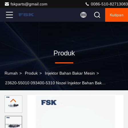
fskparts@gmail.com
0086-510-82713083
Kutipan
Produk
Rumah
>
Produk
>
Injektor Bahan Bakar Mesin
>
23620-55010 093400-5310 Nozel Injektor Bahan Bakar
Untuk Mesin Toyota 1N-T