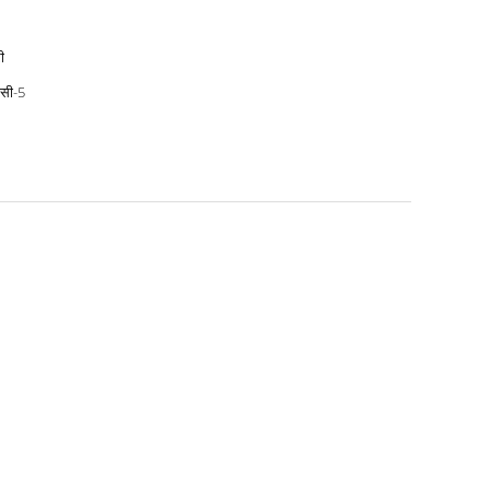
ी
ईसी-5