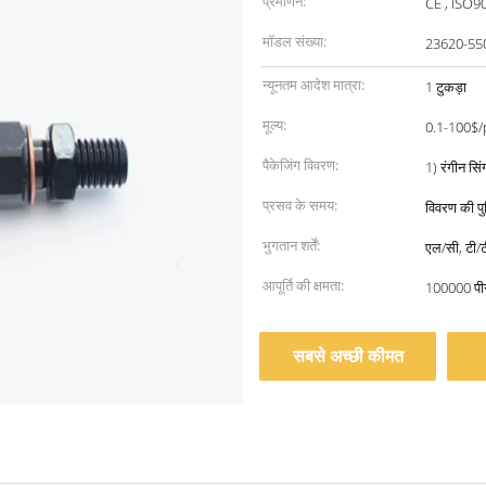
प्रमाणन:
CE , ISO9
मॉडल संख्या:
23620-55
न्यूनतम आदेश मात्रा:
1 टुकड़ा
मूल्य:
0.1-100$/
पैकेजिंग विवरण:
1) रंगीन सिं
प्रसव के समय:
विवरण की पुष
भुगतान शर्तें:
एल/सी, टी/टी
आपूर्ति की क्षमता:
100000 पी
सबसे अच्छी कीमत