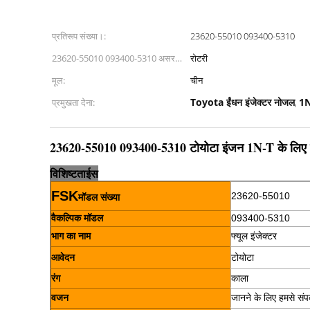
प्रतिरूप संख्या।:
23620-55010 093400-5310
23620-55010 093400-5310 असर
रोटरी
किग्रा:
मूल:
चीन
Toyota ईंधन इंजेक्टर नोजल
1N
प्रमुखता देना:
,
23620-55010 093400-5310 टोयोटा इंजन 1N-T के लिए फ्
विशिष्टता
ई
स
FSK
23620-55010
मॉडल संख्या
वैकल्पिक मॉडल
093400-5310
भाग का नाम
फ्यूल इंजेक्टर
आवेदन
टोयोटा
रंग
काला
वजन
जानने के लिए हमसे संपर्