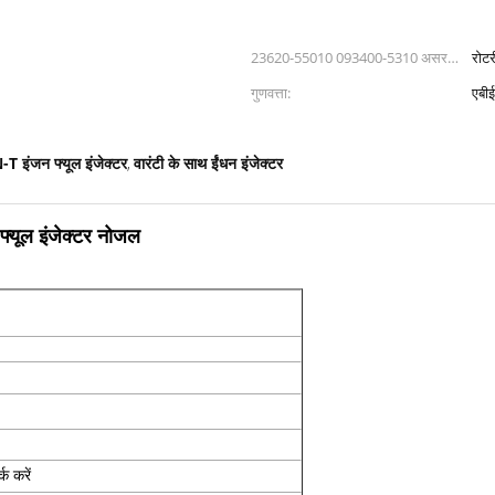
23620-55010 093400-5310 असर
रोटर
आकार:
गुणवत्ता:
एबी
-T इंजन फ्यूल इंजेक्टर
वारंटी के साथ ईंधन इंजेक्टर
,
यूल इंजेक्टर नोजल
क करें