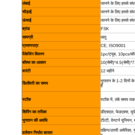
लंबाई
जानने के लिए हमसे संपर्
चौड़ाई
जानने के लिए हमसे संपर्
ऊंचाई
जानने के लिए हमसे संपर्
ब्रांड
FSK
सामग्री
धातु
प्रमाणपत्र
CE, ISO9001
पैकेजिंग विवरण
1pc/ट्यूब, 10pcs/बॉ
बॉक्स का आकार
10(सेमी)*4.5(सेमी)*7
वारंटी
12 महीने
भुगतान के 1-2 दिनों क
डिलीवरी का समय
हैं
स्टॉक
स्टॉक में, लंबे समय तक 
शिपिंग का तरीका
डीएचएल, फेडएक्स, यूपी
भुगतान की अवधि
टी/टी, वेस्टर्न यूनियन,
दक्षिण/उत्तरी अमेरिका, 
वर्तमान निर्यात बाजार