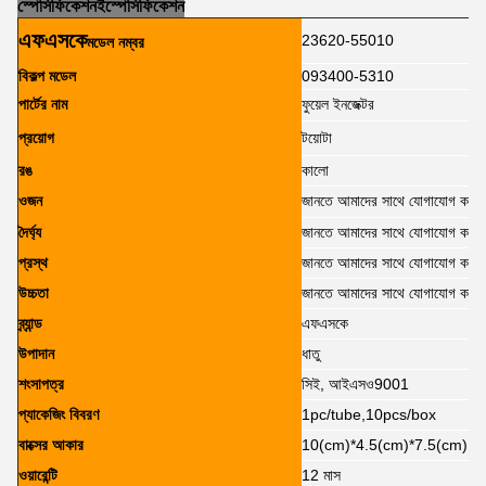
স্পেসিফিকেশন
ই
স্পেসিফিকেশন
এফএসকে
23620-55010
মডেল নম্বর
বিকল্প মডেল
093400-5310
পার্টের নাম
ফুয়েল ইনজেক্টর
প্রয়োগ
টয়োটা
রঙ
কালো
ওজন
জানতে আমাদের সাথে যোগাযোগ করুন
দৈর্ঘ্য
জানতে আমাদের সাথে যোগাযোগ করুন
প্রস্থ
জানতে আমাদের সাথে যোগাযোগ করুন
উচ্চতা
জানতে আমাদের সাথে যোগাযোগ করুন
ব্র্যান্ড
এফএসকে
উপাদান
ধাতু
শংসাপত্র
সিই, আইএসও9001
প্যাকেজিং বিবরণ
1pc/tube,10pcs/box
বাক্সের আকার
10(cm)*4.5(cm)*7.5(cm)
ওয়ারেন্টি
12 মাস