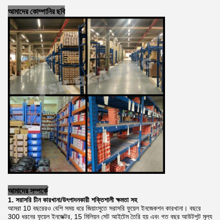
আমাদের কোম্পানির ছবি
আমাদের সম্পর্কে
1. সরাসরি চীন কারখানা/উৎপাদনকারী শক্তিশালী ক্ষমতা সহ
আমরা 10 বছরেরও বেশি সময় ধরে জিয়াংসুতে সরাসরি ফুয়েল ইনজেকশন কারখানা। বছরে
300 ধরনের ফুয়েল ইনজেক্টর, 15 মিলিয়ন সেট আইটেম তৈরি হয় এবং গত বছর আউটপুট মূল্য