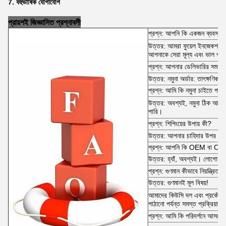
7. বহুভাষিক যোগাযোগ
প্রায়শই জিজ্ঞাসিত প্রশ্নাবলী
প্রশ্ন: আপনি কি একজন ব্যবসায়ী
উত্তর: আমরা ফুয়েল ইনজেকশন প
আপনাকে সেরা মূল্য এবং ভাল পরি
প্রশ্ন: আপনার ডেলিভারির সময়
উত্তর: নমুনা অর্ডার: তাৎক্ষণিক 
প্রশ্ন: আমি কি নমুনা চাইতে পারি
উত্তর: অবশ্যই, নমুনা ঠিক আছে 
পারি।
প্রশ্ন: শিপিংয়ের উপায় কী?
উত্তর: আপনার চাহিদার উপর নির
প্রশ্ন: আপনি কি OEM বা ODM
উত্তর: হ্যাঁ, অবশ্যই। লোগোও 
প্রশ্ন: গুণমান কীভাবে নিয়ন্ত্রিত হ
উত্তর: গুণমানই মূল বিষয়!
আমাদের কিউসি দল এবং প্রকৌশলী 
পাঠানো পর্যন্ত সমস্ত প্রক্রিয়া 
প্রশ্ন: আমি কি পরিদর্শনে আসতে 