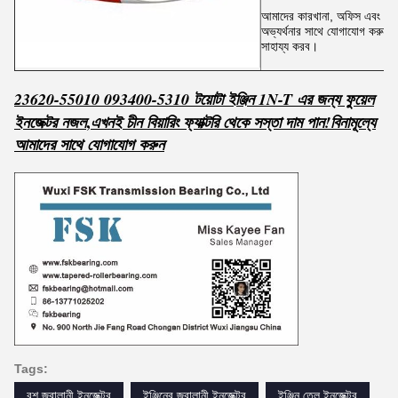
আমাদের কারখানা, অফিস এবং শোর
অভ্যর্থনার সাথে যোগাযোগ করুন
সাহায্য করব।
23620-55010 093400-5310 টয়োটা ইঞ্জিন 1N-T এর জন্য ফুয়েল
,
ইনজেক্টর নজল
এখনই চীন বিয়ারিং ফ্যাক্টরি থেকে সস্তা দাম পান!
বিনামূল্যে
আমাদের সাথে যোগাযোগ করুন
Tags:
বশ জ্বালানী ইনজেক্টর
ইঞ্জিনের জ্বালানী ইনজেক্টর
ইঞ্জিন তেল ইনজেক্টর