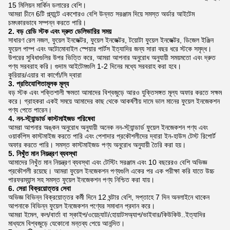
15 মিলিয়ন মার্কিন ডলারের বেশি।
আমরা চীনে 6টি প্ল্যান্টে একশোরও বেশি উন্নত সরঞ্জাম দিয়ে সমস্ত অর্ডার আইটেম
চমৎকারভাবে সম্পন্ন করতে পারি।
2. বড় রেডি স্টক এবং দ্রুত ডেলিভারির সময়
সাধারণ রেল নজল, ফুয়েল ইনজেক্টর, ফুয়েল ইনজেক্টর, টয়োটা ফুয়েল ইনজেক্টর, ডিজেল ইঞ্জিন
ফুয়েল পাম্প এবং অটোমোবাইল স্পেয়ার পার্টস ইত্যাদির জন্য সারা বছর ধরে স্টকে সমৃদ্ধ।
উপরের সুবিধাগুলির উপর ভিত্তি করে, আমরা আপনার অনুরোধ অনুযায়ী সময়মতো এবং দ্রুত
পণ্য সরবরাহ করি। গুদাম আইটেমগুলি 1-2 দিনের মধ্যে সরবরাহ করা হবে।
কুরিয়ার/এয়ার বা কার্গো/সি দ্বারা
3. প্রতিযোগিতামূলক মূল্য
বড় স্টক এবং শক্তিশালী ক্ষমতা আমাদের বিশ্বজুড়ে আরও যুক্তিসঙ্গত মূল্য অফার করতে সক্ষম
করে। গ্রাহকরা একই সময়ে আমাদের কাছ থেকে আকর্ষণীয় দামে ভাল মানের ফুয়েল ইনজেকশন
পণ্য পেতে পারেন।
4. নন-স্ট্যান্ডার্ড কাস্টমাইজড পরিষেবা
আমরা আপনার অঙ্কন অনুরোধ অনুযায়ী অনেক নন-স্ট্যান্ডার্ড ফুয়েল ইনজেকশন পণ্য এবং
ওয়ার্কপিস কাস্টমাইজ করতে পারি এবং পেশাদার প্রকৌশলীদের দ্বারা ইন-হাউস টেস্ট রিপোর্ট
অফার করতে পারি। সমস্ত কাস্টমাইজড পণ্য অনুরোধ অনুযায়ী তৈরি করা হয়।
5. নিখুঁত মান নিয়ন্ত্রণ ব্যবস্থা
আমাদের নিখুঁত মান নিয়ন্ত্রণ ব্যবস্থা এবং টেস্টিং সরঞ্জাম এবং 10 বছরেরও বেশি অভিজ্ঞ
প্রকৌশলী রয়েছে। আমরা ফুয়েল ইনজেকশন পণ্যগুলি একের পর এক পরীক্ষা করি যাতে উচ্চ
পারফরম্যান্স সহ সমস্ত ফুয়েল ইনজেকশন পণ্য নিশ্চিত করা যায়।
6. সেরা বিক্রয়োত্তর সেবা
অভিজ্ঞ বিভিন্ন বিক্রয়োত্তর কর্মী দিনে 12 ঘন্টার বেশি, সপ্তাহে 7 দিন অনলাইনে থাকেন
আপনাকে বিভিন্ন ফুয়েল ইনজেকশন পণ্যের সমাধান প্রদান করে।
আমরা ইমেল, কল/বার্তা বা স্কাইপ/ওয়েচ্যাট/হোয়াটসঅ্যাপ/ভাইবার/কিউকিউ..ইত্যাদির
মাধ্যমে বিশ্বজুড়ে যেকোনো মন্তব্য পেয়ে আনন্দিত।