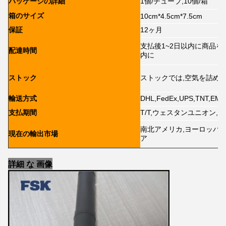
パッケージの詳細
1個/チューブ,10個/箱
箱のサイズ
10cm*4.5cm*7.5cm
保証
12ヶ月
支払後1~2日以内に商品を
配達時間
内に
ストック
ストックでは,空気を詰め
輸送方式
DHL,FedEx,UPS,TNT,E
支払期間
T/T,ウェスタンユニオン,マ
南北アメリカ,ヨーロッパ,
現在の輸出市場
ア
詳細 な 画像