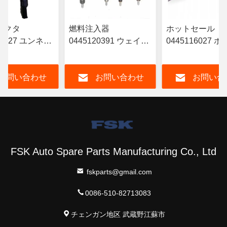
ェクタ
燃料注入器
ホットセール
10527 ユンネイ
0445120391 ウェイチ
0445116027 
RYN38CR エ
ャイ ユーロIV 注入器
燃料注入器
 電子燃料インジ
612630090055 耐久性
6420701287 
お問い合わせ
お問い合わせ
お問い合
 鉄道インジェク
FSKG
ス A642070128
FSK Auto Spare Parts Manufacturing Co., Ltd
fskparts@gmail.com
0086-510-82713083
チェンガン地区 武蔵野江蘇市