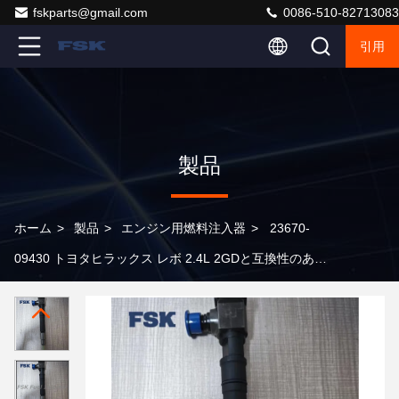
fskparts@gmail.com
0086-510-82713083
引用
製品
ホーム
>
製品
>
エンジン用燃料注入器
>
23670-
09430 トヨタヒラックス レボ 2.4L 2GDと互換性のある
燃料注入器ノズル