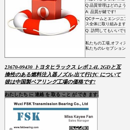
Q:品質管理はどのよう
A: 品質が鍵です!
QCチームとエンジニア
ス全体に取り組みます
Q: 訪問してもいいです
私たちの工場,オフィス
私たちのレセプションに
23670-09430 トヨタヒラックス レボ 2.4L 2GDと互
,
換性のある燃料注入器ノズル
出て行け
C について
彼は
中国製ベアリング工場の価格です!
わたしたち に 連絡 を 取る こと が でき ます.