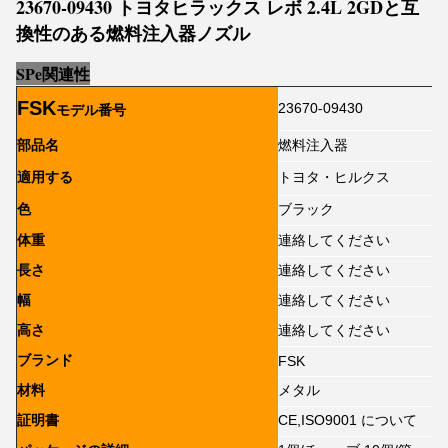
23670-09430 トヨタヒラックス レボ 2.4L 2GDと互
換性のある燃料注入器ノズル
SP
e
関連性
FSK
23670-09430
モデル番号
部品名
燃料注入器
適用する
トヨタ・ヒルクス
色
ブラック
体重
連絡してください
長さ
連絡してください
幅
連絡してください
高さ
連絡してください
ブランド
FSK
材料
メタル
証明書
CE,ISO9001 について