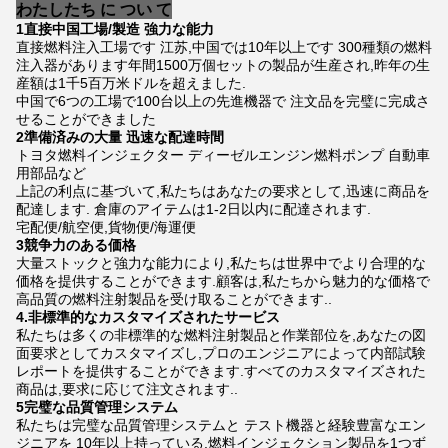
わたしたち に つい て
1直接中国工場/製造 強力な能力
直接燃料注入工場です 江苏,中国では10年以上です 300種類の燃料
注入器があります年間1500万個セットの製品が生産され,昨年の生
産額は1千5百万米ドルを超えました.
中国で6つの工場で100台以上の先進機器で 注文品を完璧に完成さ
せることができました
2準備済みの大量 迅速な配達時間
トヨタ燃料インジェクター ディーゼルエンジン燃料ポンプ 自動車
用部品など
上記の利点に基づいて,私たちはあなたの要求として,迅速に商品を
配達します. 倉庫のアイテムは1-2日以内に配達されます.
宅配便/航空便,貨物便/海運便
3競争力のある価格
大量ストックと強力な能力により,私たちは世界中でより合理的な
価格を提供することができます.顧客は,私たちから魅力的な価格で
高品質の燃料注射製品を受け取ることができます..
4.非標準的なカスタマイズされたサービス
私たちは多くの非標準的な燃料注射製品と作業部位を,あなたの図
面要求としてカスタマイズし,プロのエンジニアによって内部試験
レポートを提供することができます.すべてのカスタマイズされた
商品は,要求に応じて注文されます..
5完璧な品質管理システム
私たちは完璧な品質管理システムと テスト機器と経験豊富なエン
ジニアを 10年以上持っている.燃料インジェクション製品を1つず