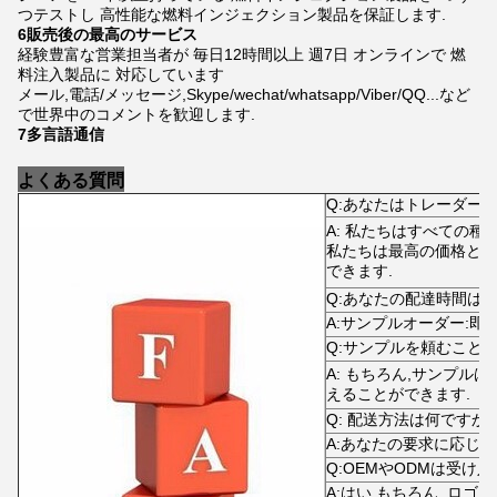
つテストし 高性能な燃料インジェクション製品を保証します.
6販売後の最高のサービス
経験豊富な営業担当者が 毎日12時間以上 週7日 オンラインで 燃
料注入製品に 対応しています
メール,電話/メッセージ,Skype/wechat/whatsapp/Viber/QQ...など
で世界中のコメントを歓迎します.
7多言語通信
よくある質問
Q:あなたはトレーダーで
A: 私たちはすべての種
私たちは最高の価格とよ
できます.
Q:あなたの配達時間は?
A:サンプルオーダー:即時
Q:サンプルを頼むこと
A: もちろん,サンプル
えることができます.
Q: 配送方法は何ですか?
A:あなたの要求に応じて
Q:OEMやODMは受け
A:はい,もちろん. ロゴ