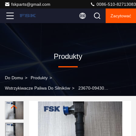
fskparts@gmail.com
0086-510-82713083
Zacytować
Produkty
Do Domu
>
Produkty
>
Wstrzykiwacze Paliwa Do Silników
>
23670-09430
Dysk wtryskiwacza paliwa Kompatybilny z Toyota Hilux
Revo 2.4L 2GD