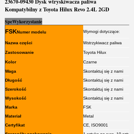
23670-09430 Dysk wtryskiwacza paliwa
Kompatybilny z Toyota Hilux Revo 2.4L 2GD
Sp
e
Wykorzystanie
FSK
Wymogi dotyczące:
Numer modelu
Nazwa części
Wstrzykiwacz paliwa
Zastosowanie
Toyota Hilux
Kolor
Czarne
Waga
Skontaktuj się z nami
Długość
Skontaktuj się z nami
Szerokość
Skontaktuj się z nami
Wysokość
Skontaktuj się z nami
Marka
FSK
Materiał
Metal
Certyfikat
CE, ISO9001