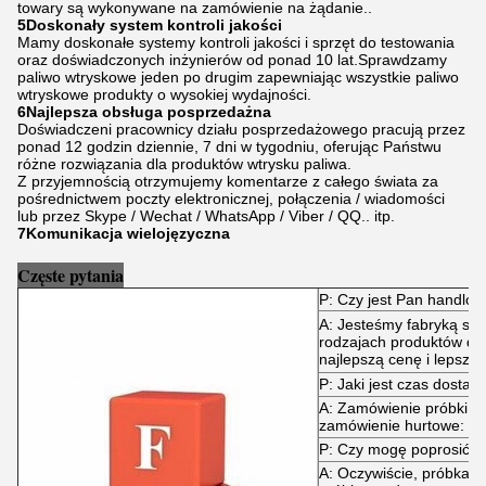
towary są wykonywane na zamówienie na żądanie..
5Doskonały system kontroli jakości
Mamy doskonałe systemy kontroli jakości i sprzęt do testowania
oraz doświadczonych inżynierów od ponad 10 lat.Sprawdzamy
paliwo wtryskowe jeden po drugim zapewniając wszystkie paliwo
wtryskowe produkty o wysokiej wydajności.
6Najlepsza obsługa posprzedażna
Doświadczeni pracownicy działu posprzedażowego pracują przez
ponad 12 godzin dziennie, 7 dni w tygodniu, oferując Państwu
różne rozwiązania dla produktów wtrysku paliwa.
Z przyjemnością otrzymujemy komentarze z całego świata za
pośrednictwem poczty elektronicznej, połączenia / wiadomości
lub przez Skype / Wechat / WhatsApp / Viber / QQ.. itp.
7Komunikacja wielojęzyczna
Częste pytania
P: Czy jest Pan handlo
A: Jesteśmy fabryką spe
rodzajach produktów do
najlepszą cenę i lepszą 
P: Jaki jest czas dostaw
A: Zamówienie próbki: 
zamówienie hurtowe: za
P: Czy mogę poprosić o
A: Oczywiście, próbka j