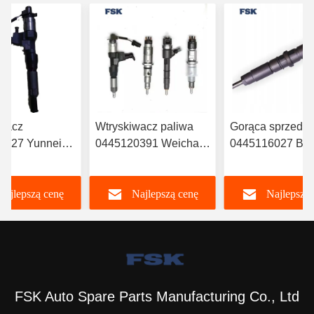
iwacz
Wtryskiwacz paliwa
Gorąca sprzeda
0527 Yunnei
0445120391 Weichai
0445116027 B
RYN38CR
Euro IV Wtryskiwacz
Wtryskiwacz pal
Wtryskiwacz
612630090055 Trwały
6420701287 Do
Najlepszą cenę
Najlepszą cenę
Najlepszą 
elektroniczny
FSKG
Mercedesa
wacz kolei
A6420701287
chnej
FSK Auto Spare Parts Manufacturing Co., Ltd