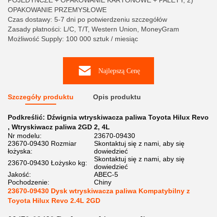
POJEDYNCZE + OPAKOWANIE KARTONOWE + PALETY, 2)
OPAKOWANIE PRZEMYSŁOWE
Czas dostawy: 5-7 dni po potwierdzeniu szczegółów
Zasady płatności: L/C, T/T, Western Union, MoneyGram
Możliwość Supply: 100 000 sztuk / miesiąc
Najlepszą Cenę
Szczegóły produktu
Opis produktu
Podkreślić:
Dźwignia wtryskiwacza paliwa Toyota Hilux Revo
,
Wtryskiwacz paliwa 2GD 2
,
4L
Nr modelu:
23670-09430
23670-09430 Rozmiar
Skontaktuj się z nami, aby się
łożyska:
dowiedzieć
Skontaktuj się z nami, aby się
23670-09430 Łożysko kg:
dowiedzieć
Jakość:
ABEC-5
Pochodzenie:
Chiny
23670-09430 Dysk wtryskiwacza paliwa Kompatybilny z
Toyota Hilux Revo 2.4L 2GD