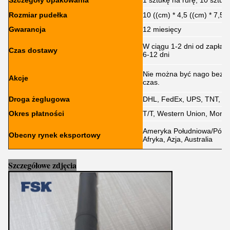
Szczegóły opakowania
1 sztukę na rurę, 10 sztuk
Rozmiar pudełka
10 ((cm) * 4,5 ((cm) * 7,5 
Gwarancja
12 miesięcy
W ciągu 1-2 dni od zapłat
Czas dostawy
6-12 dni
Nie można być nago bez p
Akcje
czas.
Droga żeglugowa
DHL, FedEx, UPS, TNT, E
Okres płatności
T/T, Western Union, Mone
Ameryka Południowa/Półno
Obecny rynek eksportowy
Afryka, Azja, Australia
Szczegółowe zdjęcia