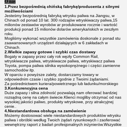
O nas
1.Przez bezpośrednią chińską fabrykę/producenta z silnymi
możliwościami
Jesteśmy bezpośrednią fabryką wtrysku paliwa na Jiangsu, w
Chinach od ponad 10 lat. 300 rodzajów wtryskiwaczy paliwa,15
milionów zestawów wyrobów ar produkowane rocznie i wartość
produkcji ponad 15 milionów dolarów amerykańskich w zeszłym
roku.
Mogliśmy wykonać wszystkie zamówienia doskonale z ponad stu
zaawansowanych urządzeń działających w 6 zakładach w
Chinach.
2.Wielkie zapasy gotowe i szybki czas dostawy
Bogaty w zapasy przez cały rok węzły Common Rail,
wtryskiwacze paliwa, wtryskiwacze paliwa, wtryskiwacz paliwa
Toyota, pompa paliwa silnika wysokoprężnego i części zamienne
samochodów itp.
W oparciu o powyższe zalety, dostarczamy towary w
odpowiednim czasie i szybko zgodnie z Twoimi żądaniami.
Za pośrednictwem kuriera/powietrznego lub ładunku/morskiego
3.Konkurencyjna cena
Duże zapasy i silna zdolność pozwalają nam oferować bardziej
rozsądną cenę na całym świecie.Klienci mogliby otrzymać od nas
wysokiej jakości paliwo, produkty wtryskowe, przy atrakcyjnej
cenie..
4.Niestandardowa obsługa na zamówienie
Możemy dostosować wiele niestandardowych produktów wtrysku
paliwa i obróbki według Twoich żądań rysunkowych i zaoferować
wewnętrzny raport z badań profesjonalnych inżynierów.Wszystkie