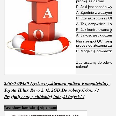
próbkę za darmo.
P: Jaki jest sposób wysy
A: Zgodnie z waszymi 
P: Czy akceptujesz OE
A: Tak, oczywiście. Log
P: Jak kontrolowana jes
A: Jakość jest kluczem!
Nasz zespół QC i zespół
proces od złożenia zamó
P: Mogę cię odwiedzić?
Zapraszamy do odwiedzen
salonu!
23670-09430 Dysk wtryskiwacza paliwa Kompatybilny z
,
Toyota Hilux Revo 2.4L 2GD
Do roboty.
C
On...
/ /
Przyjmij cenę z chińskiej fabryki łożysk! /
Bez obaw kontaktuj się z nami