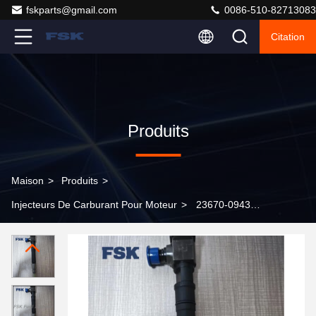
fskparts@gmail.com
0086-510-82713083
Citation
Produits
Maison
>
Produits
>
Injecteurs De Carburant Pour Moteur
>
23670-09430
Buse d'injection de carburant compatible avec Toyota
Hilux Revo 2.4L 2GD