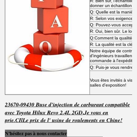
R: Bien sûr, l'échantill
donner un échantillon g
Q: Quelle est la manière
R: Selon vos exigences.
Q: Pouvez-vous accep
R: Oui, bien sûr. Le log
Q:Comment la qualité es
R: La qualité est la clé!
Notre équipe de contrôle
d'ingénieurs travaillent 
commande à l'expéditio
Q: Puis-je vous rendre v
Vous êtes invités à visi
salles d'exposition!
23670-09430 Buse d'injection de carburant compatible
,
avec Toyota Hilux Revo 2.4L 2GD
Je vous en
prie.
C
Il
Le prix de l' usine de roulements en Chine!
N'hésitez pas à nous contacter