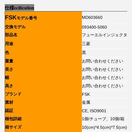
仕様
e
cification
FSK
MD603660
モデル番号
交換モデル
093400-5060
部品名
フューエルインジェクター
用途
三菱
色
黒
重量
お問い合わせください
長さ
お問い合わせください
幅
お問い合わせください
高さ
お問い合わせください
ブランド
FSK
素材
金属
認証
CE, ISO9001
梱包詳細
1個/チューブ、10個/箱
箱サイズ
10(cm)*4.5(cm)*7.5(cm)