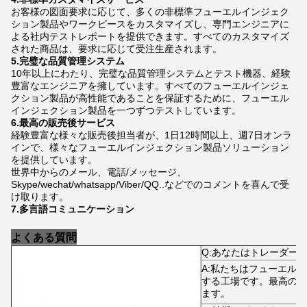
お客様の図面要求に応じて、多くの非標準フューエルインジェク
ション製品やワークピースをカスタマイズし、専門エンジニアに
よる社内テストレポートを提供できます。すべてのカスタマイズ
された商品は、要求に応じて受注生産されます。
5.完璧な品質管理システム
10年以上にわたり、完璧な品質管理システムとテスト機器、経験
豊富なエンジニアを擁しています。すべてのフューエルインジェ
クション製品が高性能であることを保証するために、フューエル
インジェクション製品を一つずつテストしています。
6.最高の販売後サービス
経験豊富な様々な販売後担当者が、1日12時間以上、週7日オンラ
インで、様々なフューエルインジェクション製品ソリューション
を提供しています。
世界中からのメール、電話/メッセージ、
Skype/wechat/whatsapp/Viber/QQ..などでのコメントを喜んで受
け取ります。
7.多言語コミュニケーション
よくある質問
Q:あなたはトレーダー
A:私たちはフューエル
する工場です。最高の価
ます。