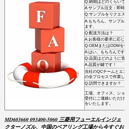
Q:納期はどのくらいで
A:サンプル注文：即時
Q:サンプルをリクエス
A:もちろん、サンプル
ます。
Q:配送方法は？
A:お客様の要求に応じ
Q:OEMまたはODMを
A:はい、もちろんです
Q:品質はどのように管
A:品質が鍵です！
当社のQCチームとエン
の全プロセスで作業して
Q:訪問できますか？
工場、オフィス、ショー
受付にご連絡いただけれ
をいたします。
MD603660 093400-5060 三菱用フューエルインジェ
、
クターノズル
中国のベアリング工場から今すぐお