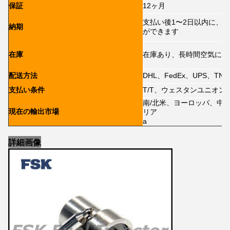
保証
12ヶ月
支払い後1〜2日以内に、6
納期
ができます
在庫
在庫あり、長時間空気にさ
配送方法
DHL、FedEx、UPS、TN
支払い条件
T/T、ウェスタンユニオン、
南/北米、ヨーロッパ、中
現在の輸出市場
リア
a
詳細画像