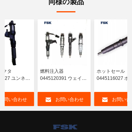
同様の製品
ェクタ
燃料注入器
ホットセール
10527 ユンネイ
0445120391 ウェイチ
0445116027 
RYN38CR エ
ャイ ユーロIV 注入器
燃料注入器
 電子燃料インジ
612630090055 耐久性
6420701287 
お問い合わせ
お問い合わせ
お問い合
 鉄道インジェク
FSKG
ス A642070128