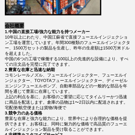
会社概要
1.中国の直接工場/強力な能力を持つメーカー
10年以上にわたり、中国江蘇省で直接フューエルインジェクショ
ン工場を運営しています。年間300種類のフューエルインジェクタ
ー、1500万セットの製品を生産し、昨年の生産額は1500万米ドル
を超えました。
中国の6つの工場で稼働する100以上の先進的な設備により、すべ
ての注文品を完璧に完了できます。
2.豊富な在庫と迅速な納期
コモンレールノズル、フューエルインジェクター、フューエルイ
ンジェクター、TOYOTAフューエルインジェクター、ディーゼル
エンジンフューエルポンプ、自動車部品などの一般的な部品を年
間を通じて豊富に在庫しています。
上記の利点を基に、お客様のご要望に応じてタイムリーかつ迅速
に商品を配送します。倉庫の品物は1〜2日以内に配送されます。
宅配便/航空便または貨物/海便で
3.競争力のある価格
豊富な在庫と強力な能力により、世界中により合理的な価格を提
供できます。お客様は、同時に魅力的な価格で高品質のフューエ
ルインジェクション製品を受け取ることができます。
4.非標準カスタマイズサービス