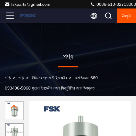
fskparts@gmail.com
0086-510-82713083
উদ্ধৃতি
পণ্য
বাড়ি
>
পণ্য
>
ইঞ্জিনের জ্বালানী ইনজেক্টর
>
এমডি৬০৩ 660
093400-5060 ফুয়েল ইনজেক্টর নজল মিৎসুবিশির জন্য উপযুক্ত