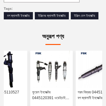
Tags:
বশ জ্বালানী ইনজেক্টর
ইঞ্জিনের জ্বালানী ইনজেক্টর
ইঞ্জিন তেল ইনজেক্টর
অনুরূপ পণ্য
র 0445110527
ফুয়েল ইনজেক্টর
গরম বিক্রয় 04451
0445120391 ওয়েইচাই
বশ জ্বালানী ইনজেক্টর
YN38CR ইঞ্জিন
ইউরো IV ইনজেক্টর
6420701287 মের্স