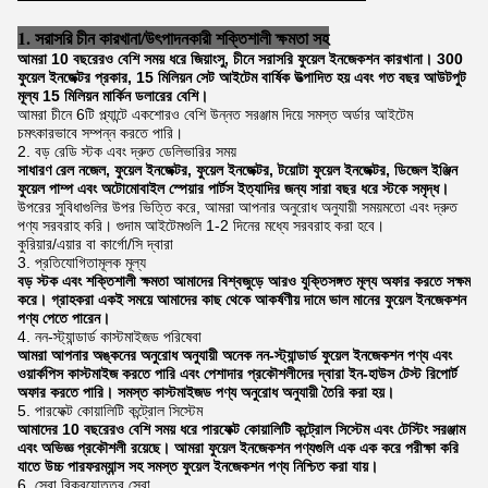
1. সরাসরি চীন কারখানা/উৎপাদনকারী শক্তিশালী ক্ষমতা সহ
আমরা 10 বছরেরও বেশি সময় ধরে জিয়াংসু, চীনে সরাসরি ফুয়েল ইনজেকশন কারখানা। 300
ফুয়েল ইনজেক্টর প্রকার, 15 মিলিয়ন সেট আইটেম বার্ষিক উত্পাদিত হয় এবং গত বছর আউটপুট
মূল্য 15 মিলিয়ন মার্কিন ডলারের বেশি।
আমরা চীনে 6টি প্ল্যান্টে একশোরও বেশি উন্নত সরঞ্জাম দিয়ে সমস্ত অর্ডার আইটেম
চমৎকারভাবে সম্পন্ন করতে পারি।
2. বড় রেডি স্টক এবং দ্রুত ডেলিভারির সময়
সাধারণ রেল নজেল, ফুয়েল ইনজেক্টর, ফুয়েল ইনজেক্টর, টয়োটা ফুয়েল ইনজেক্টর, ডিজেল ইঞ্জিন
ফুয়েল পাম্প এবং অটোমোবাইল স্পেয়ার পার্টস ইত্যাদির জন্য সারা বছর ধরে স্টকে সমৃদ্ধ।
উপরের সুবিধাগুলির উপর ভিত্তি করে, আমরা আপনার অনুরোধ অনুযায়ী সময়মতো এবং দ্রুত
পণ্য সরবরাহ করি। গুদাম আইটেমগুলি 1-2 দিনের মধ্যে সরবরাহ করা হবে।
কুরিয়ার/এয়ার বা কার্গো/সি দ্বারা
3. প্রতিযোগিতামূলক মূল্য
বড় স্টক এবং শক্তিশালী ক্ষমতা আমাদের বিশ্বজুড়ে আরও যুক্তিসঙ্গত মূল্য অফার করতে সক্ষম
করে। গ্রাহকরা একই সময়ে আমাদের কাছ থেকে আকর্ষণীয় দামে ভাল মানের ফুয়েল ইনজেকশন
পণ্য পেতে পারেন।
4. নন-স্ট্যান্ডার্ড কাস্টমাইজড পরিষেবা
আমরা আপনার অঙ্কনের অনুরোধ অনুযায়ী অনেক নন-স্ট্যান্ডার্ড ফুয়েল ইনজেকশন পণ্য এবং
ওয়ার্কপিস কাস্টমাইজ করতে পারি এবং পেশাদার প্রকৌশলীদের দ্বারা ইন-হাউস টেস্ট রিপোর্ট
অফার করতে পারি। সমস্ত কাস্টমাইজড পণ্য অনুরোধ অনুযায়ী তৈরি করা হয়।
5. পারফেক্ট কোয়ালিটি কন্ট্রোল সিস্টেম
আমাদের 10 বছরেরও বেশি সময় ধরে পারফেক্ট কোয়ালিটি কন্ট্রোল সিস্টেম এবং টেস্টিং সরঞ্জাম
এবং অভিজ্ঞ প্রকৌশলী রয়েছে। আমরা ফুয়েল ইনজেকশন পণ্যগুলি এক এক করে পরীক্ষা করি
যাতে উচ্চ পারফরম্যান্স সহ সমস্ত ফুয়েল ইনজেকশন পণ্য নিশ্চিত করা যায়।
6. সেরা বিক্রয়োত্তর সেবা