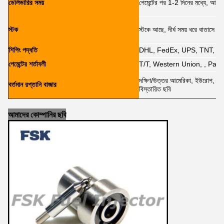
ডেলিভারির সময়
পেমেন্টের পর 1-2 দিনের মধ্যে, আপন
স্টক
স্টকে আছে, দীর্ঘ সময় ধরে বাতাসে প্যা
শিপিং পদ্ধতি
DHL, FedEx, UPS, TNT, E
পেমেন্টের শর্তাবলী
T/T, Western Union, , PayPa
দক্ষিণ/উত্তর আমেরিকা, ইউরোপ, মধ্যপ্
বর্তমান রপ্তানি বাজার
বিস্তারিত ছবি
আমাদের কোম্পানির ছবি