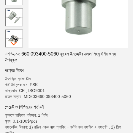
এমডি৬০৩ 660 093400-5060 ফুয়েল ইনজেক্টর নজল মিৎসুবিশির জন্য
উপযুক্ত
পণ্যের বিবরণ
উৎপত্তি স্থল: চীন
পরিচিতিমুলক নাম: FSK
সাক্ষ্যদান: CE , ISO9001
মডেল নম্বার: MD603660 093400-5060
পেমেন্ট ও শিপিংয়ের শর্তাবলী
ন্যূনতম চাহিদার পরিমাণ: 1 পিসি
মূল্য: 0.1-100$/pcs
প্যাকেজিং বিবরণ: 1) রঙিন একক বাক্স প্যাকিং + কার্টন বক্স প্যাকিং + প্যালেট , 2) শিল্প