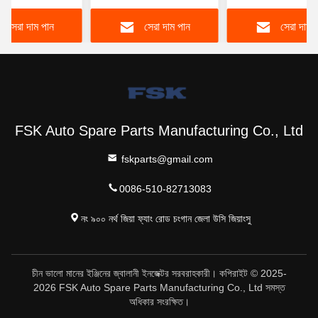
 জ্বালানী ইনজেক্টর
612630090055 টেকসই
A6420701287 জন
সেরা দাম পান
সেরা দাম পান
সেরা দাম 
 ইনজেক্টর
FSKG
FSK Auto Spare Parts Manufacturing Co., Ltd
fskparts@gmail.com
0086-510-82713083
নং ৯০০ নর্থ জিয়া ফ্যাং রোড চংগান জেলা উসি জিয়াংসু
চীন ভালো মানের ইঞ্জিনের জ্বালানী ইনজেক্টর সরবরাহকারী। কপিরাইট © 2025-
2026 FSK Auto Spare Parts Manufacturing Co., Ltd সমস্ত
অধিকার সংরক্ষিত।