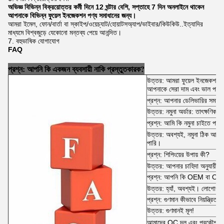
অভিজ্ঞ বিভিন্ন বিক্রয়োত্তর কর্মী দিনে 12 ঘন্টার বেশি, সপ্তাহে 7 দিন অনলাইনে থাকেন
আপনাকে বিভিন্ন ফুয়েল ইনজেকশন পণ্য সমাধানের জন্য।
আমরা ইমেল, ফোন/বার্তা বা স্কাইপ/ওয়েচ্যাট/হোয়াটসঅ্যাপ/ভাইবার/কিউকিউ..ইত্যাদির
মাধ্যমে বিশ্বজুড়ে যেকোনো মন্তব্য পেয়ে আনন্দিত।
7. বহুভাষিক যোগাযোগ
FAQ
প্রশ্ন: আপনি কি একজন ব্যবসায়ী নাকি প্রস্তুতকারক?
উত্তর: আমরা ফুয়েল ইনজেকশন প
আপনাকে সেরা দাম এবং ভাল পরিষে
প্রশ্ন: আপনার ডেলিভারির সময়
উত্তর: নমুনা অর্ডার: তাৎক্ষণিক 
প্রশ্ন: আমি কি নমুনা চাইতে পারি
উত্তর: অবশ্যই, নমুনা ঠিক আছে 
পারি।
প্রশ্ন: শিপিংয়ের উপায় কী?
উত্তর: আপনার চাহিদা অনুযায়ী।
প্রশ্ন: আপনি কি OEM বা ODM
উত্তর: হ্যাঁ, অবশ্যই। লোগোও 
প্রশ্ন: গুণমান কীভাবে নিয়ন্ত্রিত হ
উত্তর: গুণমানই মূল!
আমাদের QC দল এবং প্রকৌশলী দল