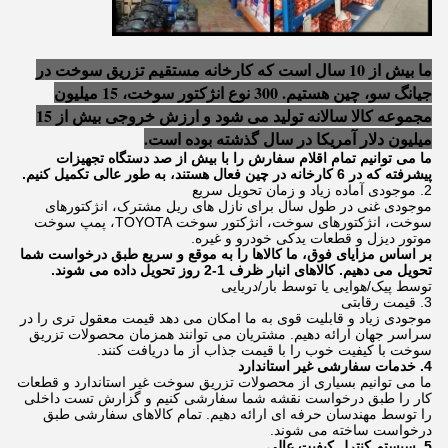
ما بیش از 10 سال است که کارخانه مستقیم تزریق سوخت در
جیانگ سو، چین هستیم. 300 نوع انژکتور سوخت، 15 میلیون
مجموعه کالا سالانه تولید می شود و ارزش خروجی بیش از 15
میلیون دلار آمریکا در سال گذشته بوده است.
ما می توانیم تمام اقلام سفارش را با بیش از صد دستگاه تجهیزات
پیشرفته که در 6 کارخانه در چین فعال هستند، به طور عالی تکمیل کنیم.
2. موجودی آماده زیاد و زمان تحویل سریع
موجودی غنی در طول سال برای نازل های ریل مشترک، انژکتورهای
سوخت، انژکتورهای سوخت، انژکتور سوخت TOYOTA، پمپ سوخت
موتور دیزل و قطعات یدکی خودرو و غیره.
بر اساس مزایای فوق، ما کالاها را به موقع و سریع طبق درخواست شما
تحویل می دهیم. کالاهای انبار ظرف 1-2 روز تحویل داده می شوند.
توسط پیک/هوایی یا توسط بار/دریایی
3. قیمت رقابتی
موجودی زیاد و قابلیت قوی به ما امکان می دهد قیمت معقول تری را در
سراسر جهان ارائه دهیم. مشتریان می توانند همزمان محصولات تزریق
سوخت با کیفیت خوب را با قیمت جذاب از ما دریافت کنند.
4. خدمات سفارشی غیر استاندارد
ما می توانیم بسیاری از محصولات تزریق سوخت غیر استاندارد و قطعات
کار را طبق درخواست نقشه شما سفارشی کنیم و گزارش تست داخلی
را توسط مهندسان حرفه ای ارائه دهیم. تمام کالاهای سفارشی طبق
درخواست ساخته می شوند.
5. سیستم کنترل کیفیت عالی