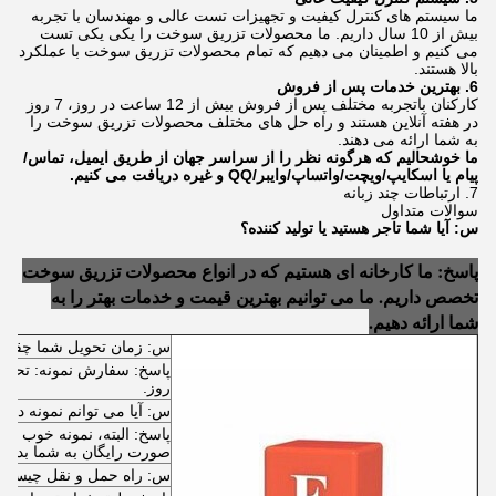
ما سیستم های کنترل کیفیت و تجهیزات تست عالی و مهندسان با تجربه
بیش از 10 سال داریم. ما محصولات تزریق سوخت را یکی یکی تست
می کنیم و اطمینان می دهیم که تمام محصولات تزریق سوخت با عملکرد
بالا هستند.
6. بهترین خدمات پس از فروش
کارکنان باتجربه مختلف پس از فروش بیش از 12 ساعت در روز، 7 روز
در هفته آنلاین هستند و راه حل های مختلف محصولات تزریق سوخت را
به شما ارائه می دهند.
ما خوشحالیم که هرگونه نظر را از سراسر جهان از طریق ایمیل، تماس/
پیام یا اسکایپ/ویچت/واتساپ/وایبر/QQ و غیره دریافت می کنیم.
7. ارتباطات چند زبانه
سوالات متداول
س: آیا شما تاجر هستید یا تولید کننده؟
پاسخ: ما کارخانه ای هستیم که در انواع محصولات تزریق سوخت
تخصص داریم. ما می توانیم بهترین قیمت و خدمات بهتر را به
شما ارائه دهیم.
س: زمان تحویل شما چقدر
روز.
س: آیا می توانم نمونه در
پاسخ: البته، نمونه خوب است
صورت رایگان به شما بدهیم
س: راه حمل و نقل چیست