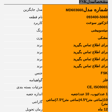
مشخصات
مدل
FSK
شماره مدل
مدل جایگزین
MD603660
093400-5060
نام قطعه
انژکتور سوخت
کاربرد
میتسوبیشی
رنگ
مشکی
وزن
برای اطلاع تماس بگیرید
برند
برای اطلاع تماس بگیرید
برند
برای اطلاع تماس بگیرید
برند
برای اطلاع تماس بگیرید
برند
FSK
جنس
فلز
گواهینامه
CE, ISO9001
جزئیات بسته بندی
1 عدد/تیوب، 10 عدد/جعبه
اندازه جعبه
10(سانتی متر)*4.5(سانتی متر)*7.5(سانتی
گارانتی
متر)
12 ماه
زمان تحویل