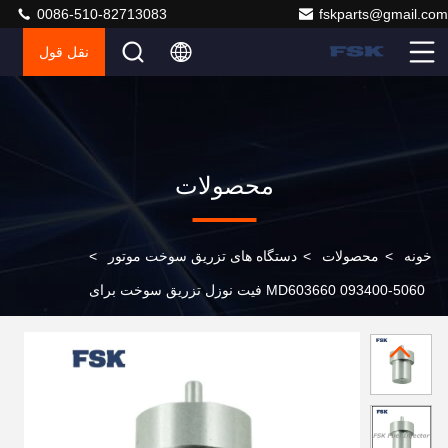
0086-510-82713083
fskparts@gmail.com
نقل قول
محصولات
خونه
>
محصولات
>
دستگاه های تزریق سوخت موتور
>
MD603660 093400-5060 فیت نوزل تزریق سوخت برای
میتسوبیشی