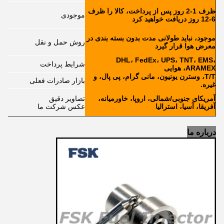
ظرف 1-2 روز پس از پرداخت، کالا را ظرف
موجودی
6-12 روز دریافت خواهید کرد
موجود، نباید طولانی مدت بدون بسته بندی در
روش حمل و نقل
معرض هوا قرار گیرد
DHL، FedEx، UPS، TNT، EMS،
شرایط پرداخت
ARAMEX، هوایی
T/T، وسترن یونیون، مانی گرام، پی پال، و
بازار صادرات فعلی
غیره.
آمریکای جنوبی/شمالی، اروپا، خاورمیانه،
تصاویر دقیق
آفریقا، آسیا، استرالیا
عکس شرکت ما
درباره ما