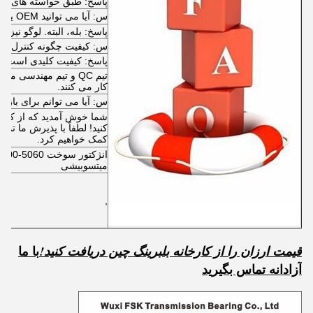
پاسخ: طبق خواسته های شم
س: آیا می توانید OEM یا ODM را بپذیرید؟
پاسخ: بله، البته. لوگو نیز 
س: کیفیت چگونه کنترل م
پاسخ: کیفیت کلیدی است!
تیم QC و تیم مهندسی 
کار می کنند.
س: آیا می توانم برای بازدید
شما خوش آمدید که از کارخان
کنید! لطفاً با پذیرش ما تما
کمک خواهیم کرد.
میتسوبیشی
,
با ما
قیمت ارزان را از کارخانه بلبرینگ چین دریافت کنید!
آزادانه تماس بگیرید