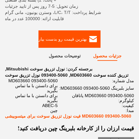
+ پالت، 2) بسته بندی صنعتی
زمان تحویل: 5-7 روز پس از تایید جزئیات
شرایط پرداخت: L/C، T/T، وسترن یونیون، مانی گرام
قابلیت ارائه: 100000 عدد در ماه
بهترین قیمت رو بدست بیار
جزئیات محصول
توضیحات محصول
برجسته کردن:
نوزل تزریق سوخت Mitsubishi
,
تزریق کننده سوخت MD603660
,
093400-5060 نوزل تزریق سوخت
مدل شماره:
MD603660 093400-5060
برای دانستن با ما تماس
سایز بلبرینگ MD603660 093400-5060:
بگیرید
MD603660 093400-5060 یاتاقان
برای دانستن با ما تماس
کیلوگرم:
بگیرید
کیفیت:
ABEC-5
مبدا:
چین
MD603660 093400-5060 فیت نوزل تزریق سوخت برای میتسوبیشی
قیمت ارزان را از کارخانه بلبرینگ چین دریافت کنید!