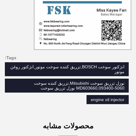
Tags:
انژکتور سوخت BOSCH,تزریق کننده سوخت موتور,انژکتور روغن
موتور
نوزل تزریق سوخت Mitsubishi,تزریق کننده سوخت
MD603660,093400-5060 نوزل تزریق سوخت
engine oil injector
محصولات مشابه