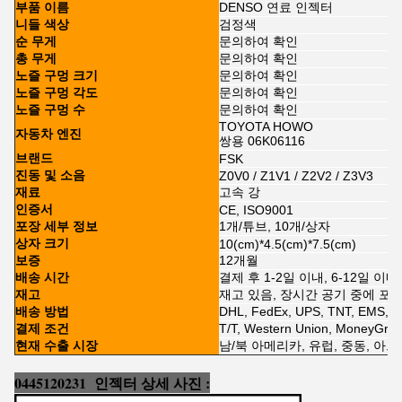
부품 이름
DENSO 연료 인젝터
니들 색상
검정색
순 무게
문의하여 확인
총 무게
문의하여 확인
노즐 구멍 크기
문의하여 확인
노즐 구멍 각도
문의하여 확인
노즐 구멍 수
문의하여 확인
TOYOTA HOWO
자동차 엔진
쌍용 06K06116
브랜드
FSK
진동 및 소음
Z0V0 / Z1V1 / Z2V2 / Z3V3
재료
고속 강
인증서
CE, ISO9001
포장 세부 정보
1개/튜브, 10개/상자
상자 크기
10(cm)*4.5(cm)*7.5(cm)
보증
12개월
배송 시간
결제 후 1-2일 이내, 6-12일 이
재고
재고 있음, 장시간 공기 중에 포
배송 방법
DHL, FedEx, UPS, TNT, EMS,
결제 조건
T/T, Western Union, MoneyGra
현재 수출 시장
남/북 아메리카, 유럽, 중동, 아프
0445120231
인젝터 상세 사진 :