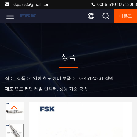
fskparts@gmail.com
0086-510-82713083
따옴표
상품
집
>
상품
>
일반 철도 예비 부품
>
0445120231 정밀
제조 연료 커먼 레일 인젝터, 성능 기준 충족