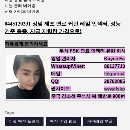
니들 롤러 베어링
선형 가이드 베어링
0445120231 정밀 제조 연료 커먼 레일 인젝터, 성능
기준 충족, 지금 저렴한 가격으로!
자유롭게 문의하세요
무석 FSK 연료 인젝터 유한 회사
영업 관리자
Kayee Fan
Whatsup/Viber:
861377102
메일:
fskparts@h
QQ:
207820856
웹사이트:
www.fskpar
중국 강소성 무석시 북 해방로 900번지
Tags:
디젤 엔진 플랑저
엔진 주입 펌프
커먼레일 부품