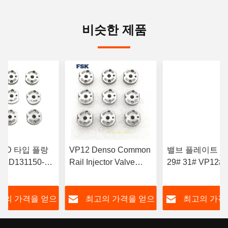
비슷한 제품
 AD 타입 플랑
VP12 Denso Common
밸브 플레이트 10#
 AD131150-
Rail Injector Valve
29# 31# VP12#
디젤 엔진 주사 펌
Plate 095000-5650
플레이트 5# 507 
합
Denso Injector 31#에
G3 G4 DENSO
고의 가격을 얻으
최고의 가격을 얻으
최고의 가격
적용됩니다.
레이트에 적용됩
십시오
십시오
십시오