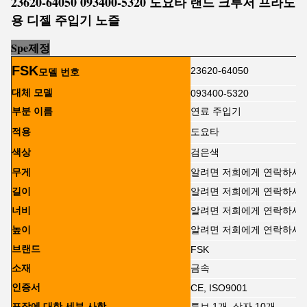
23620-64050 093400-5320 도요타 랜드 크루저 프라도
용 디젤 주입기 노즐
Sp
e
제정
FSK
23620-64050
모델 번호
대체 모델
093400-5320
부분 이름
연료 주입기
적용
도요타
색상
검은색
무게
알려면 저희에게 연락하세
길이
알려면 저희에게 연락하세
너비
알려면 저희에게 연락하세
높이
알려면 저희에게 연락하세
브랜드
FSK
소재
금속
인증서
CE, ISO9001
포장에 대한 세부 사항
튜브 1개, 상자 10개