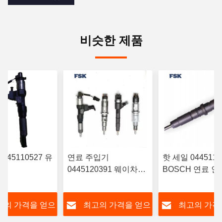
비슷한 제품
445110527 유
연료 주입기
핫 세일 0445116
0445120391 웨이차이
BOSCH 연료 
RYN38CR 엔
유로 IV 주입기
‎6420701287 
 연료 주사기 일
612630090055 내구성
스 A642070128
고의 가격을 얻으
최고의 가격을 얻으
최고의 가격
 주사기
FSKG