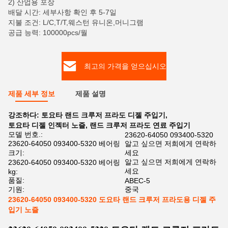
2) 산업용 포장
배달 시간: 세부사항 확인 후 5-7일
지불 조건: L/C,T/T,웨스턴 유니온,머니그램
공급 능력: 100000pcs/월
최고의 가격을 얻으십시오
제품 세부 정보
제품 설명
강조하다:
토요타 랜드 크루저 프라도 디젤 주입기
,
토요타 디젤 인젝터 노즐
,
랜드 크루저 프라도 연료 주입기
모델 번호.:
23620-64050 093400-5320
23620-64050 093400-5320 베어링
알고 싶으면 저희에게 연락하
크기:
세요
알고 싶으면 저희에게 연락하
23620-64050 093400-5320 베어링
세요
kg:
품질:
ABEC-5
기원:
중국
23620-64050 093400-5320 도요타 랜드 크루저 프라도용 디젤 주
입기 노즐