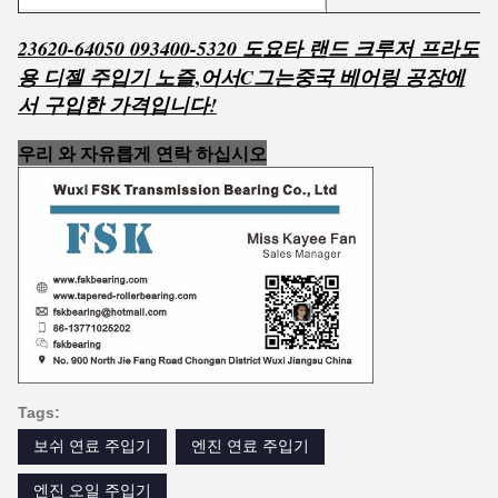
23620-64050 093400-5320 도요타 랜드 크루저 프라도
,
용 디젤 주입기 노즐
어서
C
그는
중국 베어링 공장에
서 구입한 가격입니다!
우리 와 자유롭게 연락 하십시오
Tags:
보쉬 연료 주입기
엔진 연료 주입기
엔진 오일 주입기