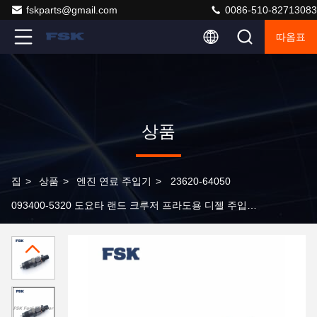
fskparts@gmail.com
0086-510-82713083
따옴표
상품
집
>
상품
>
엔진 연료 주입기
>
23620-64050
093400-5320 도요타 랜드 크루저 프라도용 디젤 주입기
노즐