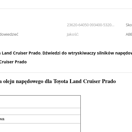
23620-64050 093400-5320
Sko
Rozmiar łożyska:
 dowiedzieć
Jakość:
ABE
a Land Cruiser Prado
Dźwiedzi do wtryskiwaczy silników napędo
,
Cruiser Prado
a oleju napędowego dla Toyota Land Cruiser Prado
iwa