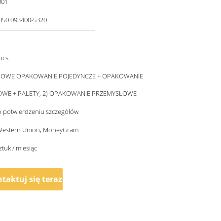
001
050 093400-5320
pcs
ROWE OPAKOWANIE POJEDYNCZE + OPAKOWANIE
WE + PALETY, 2) OPAKOWANIE PRZEMYSŁOWE
o potwierdzeniu szczegółów
, Western Union, MoneyGram
ztuk / miesiąc
taktuj się teraz