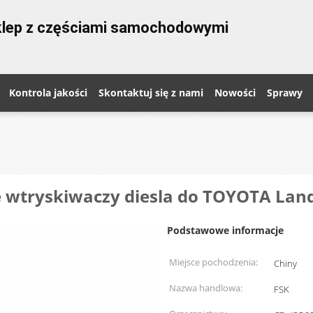
sklep z częściami samochodowymi
Kontrola jakości
Skontaktuj się z nami
Nowości
Sprawy
 wtryskiwaczy diesla do TOYOTA Land
Podstawowe informacje
Miejsce pochodzenia:
Chiny
Nazwa handlowa:
FSK