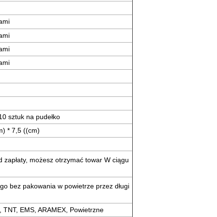
nami
nami
nami
nami
 10 sztuk na pudełko
m) * 7,5 ((cm)
d zapłaty, możesz otrzymać towar W ciągu
go bez pakowania w powietrze przez długi
, TNT, EMS, ARAMEX, Powietrzne