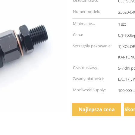
Orzecznictwo:
CE , ISO9
Numer modelu:
23620-64
Minimalne
1 szt
zamówienie:
Cena:
0.1-100$/
Szczegóły pakowania:
1) KOLO
KARTONO
Czas dostawy:
5-7 dni p
Zasady płatności:
L/C, T/T
Możliwość Supply:
100 000 s
Najlepsza cena
Skon