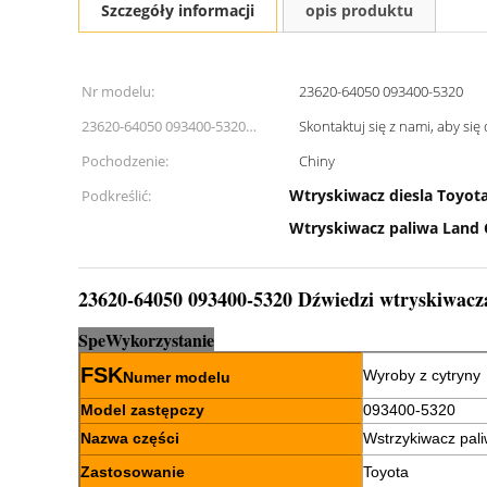
Szczegóły informacji
opis produktu
Nr modelu:
23620-64050 093400-5320
23620-64050 093400-5320
Skontaktuj się z nami, aby się
Łożysko kg:
Pochodzenie:
Chiny
Wtryskiwacz diesla Toyot
Podkreślić:
Wtryskiwacz paliwa Land 
23620-64050 093400-5320 Dźwiedzi wtryskiwacz
Sp
e
Wykorzystanie
FSK
Wyroby z cytryny
Numer modelu
Model zastępczy
093400-5320
Nazwa części
Wstrzykiwacz pal
Zastosowanie
Toyota