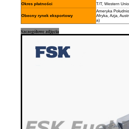
Okres płatności
T/T, Western Uni
Ameryka Południo
Obecny rynek eksportowy
Afryka, Azja, Austr
a)
Szczegółowe zdjęcia