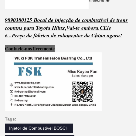
showroom!
9890380125 Bocal de injecção de combustível de trens
,
comuns para Toyota Hilux
Vai-te embora.
C
Ele
é...
Preço da fábrica de rolamentos da China agora!
Contacte-nos livremente
Tags:
Injetor de Combustível BOSCH