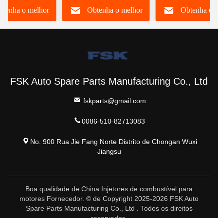
btenha o melhor
Obtenha o melhor
Obtenha o 
stível Injetor
durável
Mercedes
ho comum
A6420701287
preço
preço
preço
FSK Auto Spare Parts Manufacturing Co., Ltd
fskparts@gmail.com
0086-510-82713083
No. 900 Rua Jie Fang Norte Distrito de Chongan Wuxi
Jiangsu
Boa qualidade de China Injetores de combustível para
motores Fornecedor. © de Copyright 2025-2026 FSK Auto
Spare Parts Manufacturing Co., Ltd . Todos os direitos