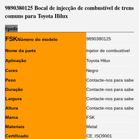
9890380125 Bocal de injecção de combustível de trens
comuns para Toyota Hilux
Sp
e
de
FSK
9890380125
Número do modelo
Nome da parte
Injetor de combustível
Aplicação
Toyota Hilux
Cores
Negro
Peso
Contacte-nos para saber
Duração
Contacte-nos para saber
Largura
Contacte-nos para saber
Altura
Contacte-nos para saber
Marca
FSK
Materiais
Metal
Certificado
CE, ISO9001