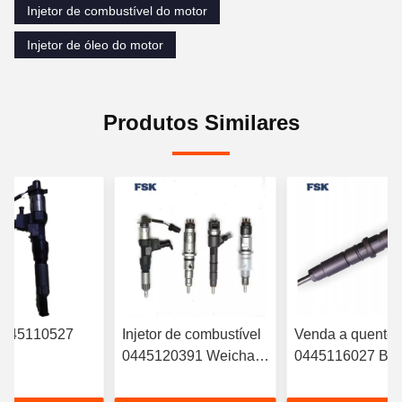
Injetor de combustível do motor
Injetor de óleo do motor
Produtos Similares
 0445110527
Injetor de combustível
Venda a quente
0445120391 Weichai
0445116027 B
RYN38CR
Euro IV Injetor
Injetor de combus
jetor eletrônico
612630090055 FSKG
6420701287 Par