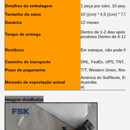
Detalhes da embalagem
1 peça por tubo, 10 peças 
Tamanho da caixa
10 ((cm) * 4,5 ((cm) * 7,5 
Garantia
12 meses
Dentro de 1-2 dias após o
Tempo de entrega
produtos Dentro de 6-12 d
Resíduos
Em estoque, não pode fica
Caminho de transporte
DHL, FedEx, UPS, TNT, E
Prazo de pagamento
T/T, Western Union, Mone
América do Sul/Norte, Euro
Mercado de exportação actual
Austrália
a)
Imagens detalhadas