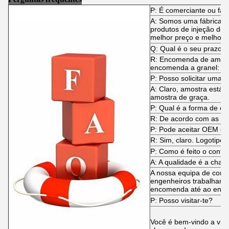
P: É comerciante ou fab
A: Somos uma fábrica es
produtos de injeção de 
melhor preço e melhor s
Q: Qual é o seu prazo 
R: Encomenda de amostr
encomenda a granel: ge
P: Posso solicitar uma 
A: Claro, amostra está
amostra de graça.
P: Qual é a forma de en
R: De acordo com as V
P: Pode aceitar OEM o
R: Sim, claro. Logotipo
P: Como é feito o contr
A: A qualidade é a chave
A nossa equipa de contr
engenheiros trabalham 
encomenda até ao envio
P: Posso visitar-te?
Você é bem-vindo a visit