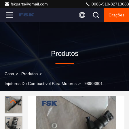
fskparts@gmail.com
0086-510-82713083
Citações
Produtos
Casa
>
Produtos
>
Injetores De Combustível Para Motores
>
9890380125
Bocal de injecção de combustível de trens comuns para
Toyota Hilux