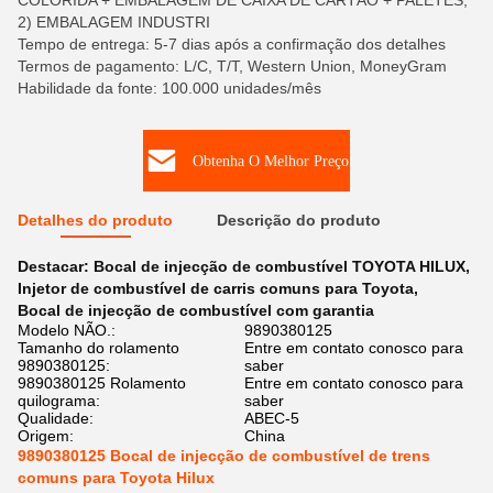
COLORIDA + EMBALAGEM DE CAIXA DE CARTÃO + PALETES,
2) EMBALAGEM INDUSTRI
Tempo de entrega: 5-7 dias após a confirmação dos detalhes
Termos de pagamento: L/C, T/T, Western Union, MoneyGram
Habilidade da fonte: 100.000 unidades/mês
Obtenha O Melhor Preço
Detalhes do produto
Descrição do produto
Destacar:
Bocal de injecção de combustível TOYOTA HILUX
,
Injetor de combustível de carris comuns para Toyota
,
Bocal de injecção de combustível com garantia
Modelo NÃO.:
9890380125
Tamanho do rolamento
Entre em contato conosco para
9890380125:
saber
9890380125 Rolamento
Entre em contato conosco para
quilograma:
saber
Qualidade:
ABEC-5
Origem:
China
9890380125 Bocal de injecção de combustível de trens
comuns para Toyota Hilux