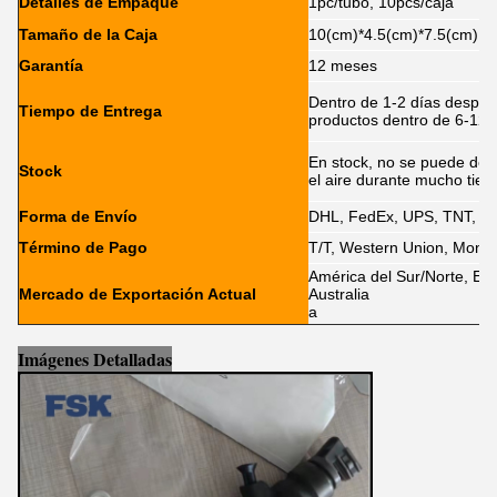
Detalles de Empaque
1pc/tubo, 10pcs/caja
Tamaño de la Caja
10(cm)*4.5(cm)*7.5(cm)
Garantía
12 meses
Dentro de 1-2 días después
Tiempo de Entrega
productos dentro de 6-12 
En stock, no se puede deja
Stock
el aire durante mucho tie
Forma de Envío
DHL, FedEx, UPS, TNT, E
Término de Pago
T/T, Western Union, Money
América del Sur/Norte, Eur
Mercado de Exportación Actual
Australia
a
Imágenes Detalladas