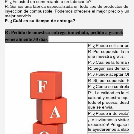
P: ¿Es usted un comerciante o un fabricante?
R: Somos una fábrica especializada en todo tipo de productos de
inyección de combustible. Podemos ofrecerle el mejor precio y un
mejor servicio.
P: ¿Cuál es su tiempo de entrega?
R: Pedido de muestra: entrega inmediata, pedido a granel:
generalmente 30 días.
P: ¿Puedo solicitar una
R: Por supuesto, la mue
una muestra gratis.
P: ¿Cuál es la forma de
R: Según sus demandas
P: ¿Puede aceptar OE
R: Sí, por supuesto. El 
P: ¿Cómo se controla la
R: ¡La calidad es la cla
calidad y nuestro equip
todo el proceso, desde 
que se envía.
P: ¿Puedo ir de visita?
¡Le invitamos a visitar n
exposición! Póngase en 
le ayudaremos a elabora