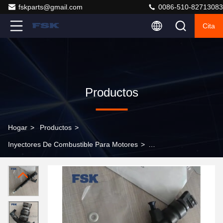
fskparts@gmail.com
0086-510-82713083
Cita
Productos
Hogar
>
Productos
>
Inyectores De Combustible Para Motores
>
9890380125 Boquilla de inyección de combustible
Common Rail para TOYOTA HILUX