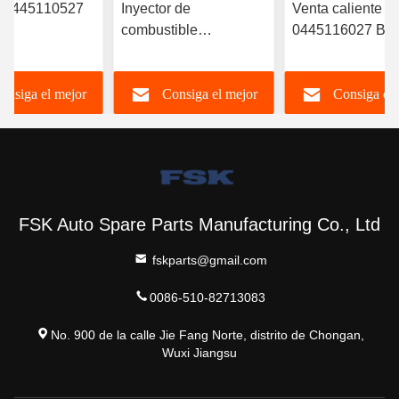
r 0445110527
Inyector de
Venta caliente
combustible
0445116027 B
RYN38CR
0445120391 Weichai
inyector de
nyector
Euro IV Inyector
combustible
onsiga el mejor
Consiga el mejor
Consiga el 
nico de
612630090055 FSKG
6420701287 para
ible Inyector
Duradero
Mercedes
 común
A6420701287
precio
precio
precio
FSK Auto Spare Parts Manufacturing Co., Ltd
fskparts@gmail.com
0086-510-82713083
No. 900 de la calle Jie Fang Norte, distrito de Chongan,
Wuxi Jiangsu