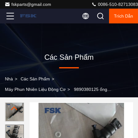
fskparts@gmail.com
0086-510-82713083
Trích Dẫn
Các Sản Phẩm
Nhà
>
Các Sản Phẩm
>
Máy Phun Nhiên Liệu Động Cơ
>
9890380125 ống
phun nhiên liệu đường sắt thông thường cho TOYOTA
HILUX