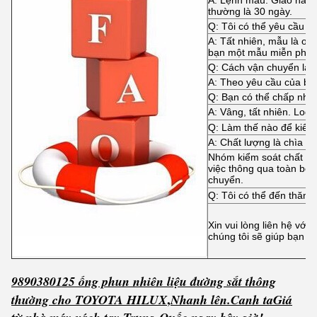
A: Lệnh mẫu: Giao hàng 
thường là 30 ngày.
Q: Tôi có thể yêu cầu 
A: Tất nhiên, mẫu là ok
bạn một mẫu miễn phí.
Q: Cách vận chuyển là 
A: Theo yêu cầu của bạ
Q: Bạn có thể chấp n
A: Vâng, tất nhiên. Log
Q: Làm thế nào để kiểm
A: Chất lượng là chìa kh
Nhóm kiểm soát chất lượ
việc thông qua toàn bộ 
chuyển.
Q: Tôi có thể đến thăm
Xin vui lòng liên hệ với
chúng tôi sẽ giúp bạn lập
9890380125 ống phun nhiên liệu đường sắt thông
,
thường cho TOYOTA HILUX
Nhanh lên.
C
anh ta
Giá