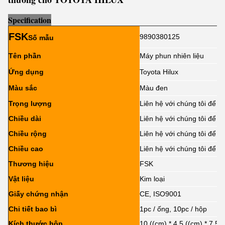
Sp
e
cification
FSK
9890380125
Số mẫu
Tên phần
Máy phun nhiên liệu
Ứng dụng
Toyota Hilux
Màu sắc
Màu đen
Trọng lượng
Liên hệ với chúng tôi để bi
Chiều dài
Liên hệ với chúng tôi để bi
Chiều rộng
Liên hệ với chúng tôi để bi
Chiều cao
Liên hệ với chúng tôi để bi
Thương hiệu
FSK
Vật liệu
Kim loại
Giấy chứng nhận
CE, ISO9001
Chi tiết bao bì
1pc / ống, 10pc / hộp
Kích thước hộp
10 ((cm) * 4,5 ((cm) * 7,5 