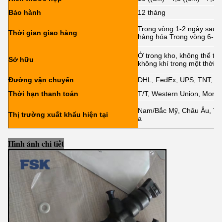
Bảo hành
12 tháng
Trong vòng 1-2 ngày sau k
Thời gian giao hàng
hàng hóa Trong vòng 6-12
Ở trong kho, không thể tr
Sở hữu
không khí trong một thời g
Đường vận chuyển
DHL, FedEx, UPS, TNT, 
Thời hạn thanh toán
T/T, Western Union, Mone
Nam/Bắc Mỹ, Châu Âu, Tru
Thị trường xuất khẩu hiện tại
a
Hình ảnh chi tiết