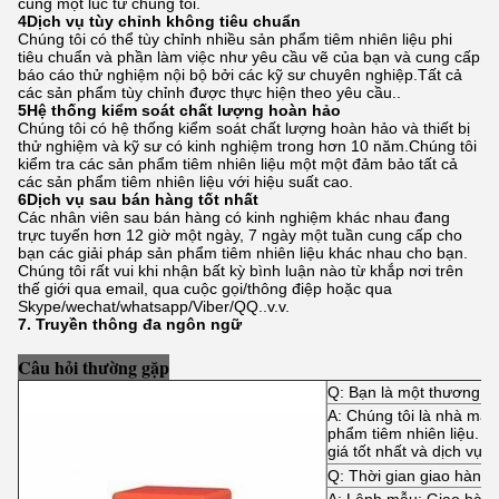
cùng một lúc từ chúng tôi.
4Dịch vụ tùy chỉnh không tiêu chuẩn
Chúng tôi có thể tùy chỉnh nhiều sản phẩm tiêm nhiên liệu phi
tiêu chuẩn và phần làm việc như yêu cầu vẽ của bạn và cung cấp
báo cáo thử nghiệm nội bộ bởi các kỹ sư chuyên nghiệp.Tất cả
các sản phẩm tùy chỉnh được thực hiện theo yêu cầu..
5Hệ thống kiểm soát chất lượng hoàn hảo
Chúng tôi có hệ thống kiểm soát chất lượng hoàn hảo và thiết bị
thử nghiệm và kỹ sư có kinh nghiệm trong hơn 10 năm.Chúng tôi
kiểm tra các sản phẩm tiêm nhiên liệu một một đảm bảo tất cả
các sản phẩm tiêm nhiên liệu với hiệu suất cao.
6Dịch vụ sau bán hàng tốt nhất
Các nhân viên sau bán hàng có kinh nghiệm khác nhau đang
trực tuyến hơn 12 giờ một ngày, 7 ngày một tuần cung cấp cho
bạn các giải pháp sản phẩm tiêm nhiên liệu khác nhau cho bạn.
Chúng tôi rất vui khi nhận bất kỳ bình luận nào từ khắp nơi trên
thế giới qua email, qua cuộc gọi/thông điệp hoặc qua
Skype/wechat/whatsapp/Viber/QQ..v.v.
7. Truyền thông đa ngôn ngữ
Câu hỏi thường gặp
Q: Bạn là một thương n
A: Chúng tôi là nhà máy 
phẩm tiêm nhiên liệu. C
giá tốt nhất và dịch vụ t
Q: Thời gian giao hàng 