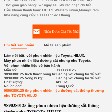
HỘP CARTON + PALLET, 2) ĐÓNG GÓI CÔNG NGHIỆP
Thời gian giao hàng: 5-7 ngày sau khi xác nhận chi tiết
Điều khoản thanh toán: L/C,T/T,Western Union,MoneyGram
Khả năng cung cấp: 100000 chiếc / tháng
Nhận Được Giá Tốt Nhất
Chi tiết sản phẩm
Mô tả sản phẩm
Làm nổi bật:
vòi phun nhiên liệu Toyota HILUX
,
Máy phun nhiên liệu đường sắt chung cho Toyota
,
Vòi phun nhiên liệu có bảo hành
Mẫu số:
9890380125
9890380125 Kích thước vòng bi:
Liên hệ với chúng tôi để biết
9890380125 Vòng bi kg:
Liên hệ với chúng tôi để biết
Chất lượng:
ABEC-5
Nguồn gốc:
Trung Quốc
9890380125 ống phun nhiên liệu đường sắt thông thường
cho TOYOTA HILUX
9890380125 ống phun nhiên liệu đường sắt thông
thường cho TOYOTA HILUX